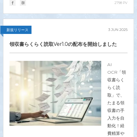
2798 PV
3
JUN
2025
新規リリース
領収書らくらく読取Ver1.0の配布を開始しました
AI
OCR「領
収書らく
らく読
取」で、
たまる領
収書の手
入力を自
動化！経
費精算や