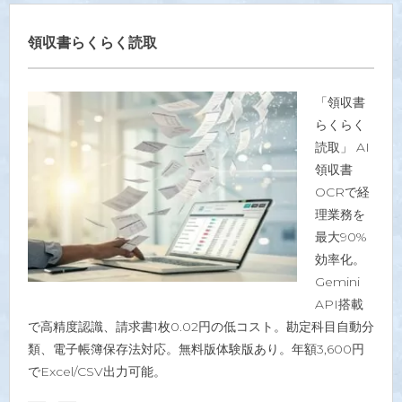
領収書らくらく読取
「領収書
らくらく
読取」 AI
領収書
OCRで経
理業務を
最大90%
効率化。
Gemini
API搭載
で高精度認識、請求書1枚0.02円の低コスト。勘定科目自動分
類、電子帳簿保存法対応。無料版体験版あり。年額3,600円
でExcel/CSV出力可能。