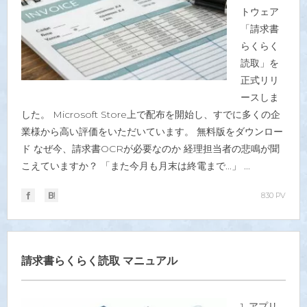
トウェア
「請求書
らくらく
読取」を
正式リリ
ースしま
した。 Microsoft Store上で配布を開始し、すでに多くの企
業様から高い評価をいただいています。 無料版をダウンロー
ド なぜ今、請求書OCRが必要なのか 経理担当者の悲鳴が聞
こえていますか？ 「また今月も月末は終電まで...」 ...
830 PV
請求書らくらく読取 マニュアル
1. アプリ