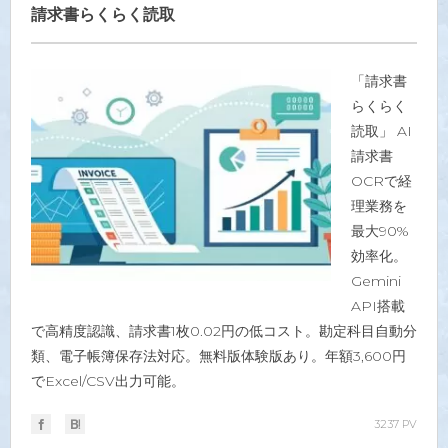
請求書らくらく読取
「請求書
らくらく
読取」 AI
請求書
OCRで経
理業務を
最大90%
効率化。
Gemini
API搭載
で高精度認識、請求書1枚0.02円の低コスト。勘定科目自動分
類、電子帳簿保存法対応。無料版体験版あり。年額3,600円
でExcel/CSV出力可能。
3237 PV