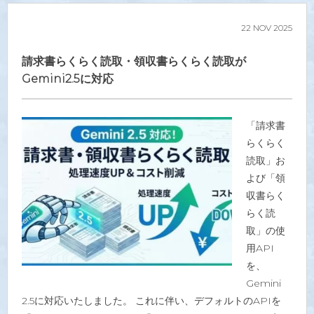
22
NOV
2025
請求書らくらく読取・領収書らくらく読取が
Gemini2.5に対応
「請求書
らくらく
読取」お
よび「領
収書らく
らく読
取」の使
用API
を、
Gemini
2.5に対応いたしました。 これに伴い、デフォルトのAPIを