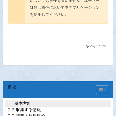
についても責任を負いません。ユーザー
は自己責任において本アプリケーション
を使用してください。
May
22
,
2025
目次
Toggle Ta
1. 基本方針
2. 収集する情報
3. 情報の利用目的