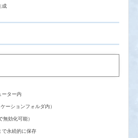
生成
ューター内
（アプリケーションフォルダ内）
定で無効化可能）
まで永続的に保存